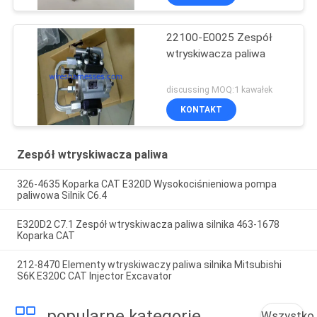
22100-E0025 Zespół
wtryskiwacza paliwa
discussing MOQ:1 kawałek
KONTAKT
Zespół wtryskiwacza paliwa
326-4635 Koparka CAT E320D Wysokociśnieniowa pompa
paliwowa Silnik C6.4
E320D2 C7.1 Zespół wtryskiwacza paliwa silnika 463-1678
Koparka CAT
212-8470 Elementy wtryskiwaczy paliwa silnika Mitsubishi
S6K E320C CAT Injector Excavator
popularne kategorie
Wszystko