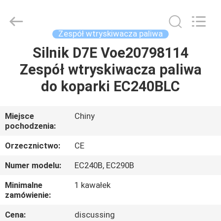
Road
Enterprise
Management
Services
Co.,
Zespół wtryskiwacza paliwa
Ltd..
All
Silnik D7E Voe20798114
DOM
Rights
Reserved.
Zespół wtryskiwacza paliwa
PRODUKTY
do koparki EC240BLC
O
Miejsce
Chiny
pochodzenia:
NAS
Orzecznictwo:
CE
WYCIECZKA
Numer modelu:
EC240B, EC290B
PO
Minimalne
1 kawałek
FABRYCE
zamówienie:
Cena:
discussing