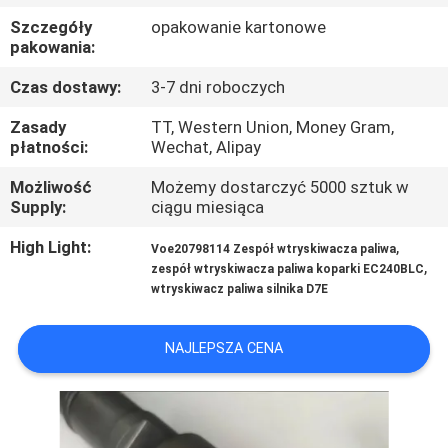
KONTROLA
Szczegóły
opakowanie kartonowe
JAKOŚCI
pakowania:
Czas dostawy:
3-7 dni roboczych
SKONTAKTUJ
Zasady
TT, Western Union, Money Gram,
SIĘ
płatności:
Wechat, Alipay
Z
Możliwość
Możemy dostarczyć 5000 sztuk w
Supply:
ciągu miesiąca
NAMI
High Light:
,
Voe20798114 Zespół wtryskiwacza paliwa
,
zespół wtryskiwacza paliwa koparki EC240BLC
BLOG
wtryskiwacz paliwa silnika D7E
SITEMAP
NAJLEPSZA CENA
PRIVACY
POLICY