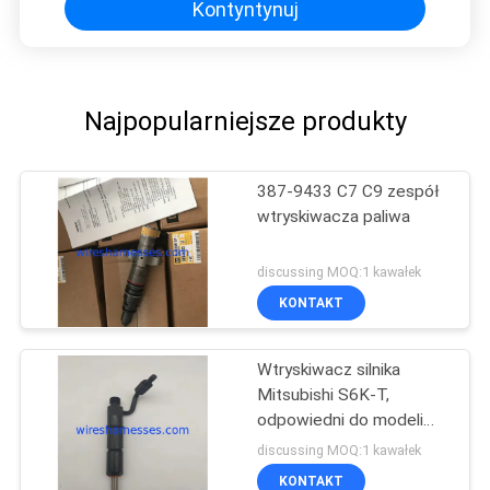
Kontyntynuj
Najpopularniejsze produkty
387-9433 C7 C9 zespół
wtryskiwacza paliwa
discussing MOQ:1 kawałek
KONTAKT
Wtryskiwacz silnika
Mitsubishi S6K-T,
odpowiedni do modeli
koparek CAT
discussing MOQ:1 kawałek
KONTAKT