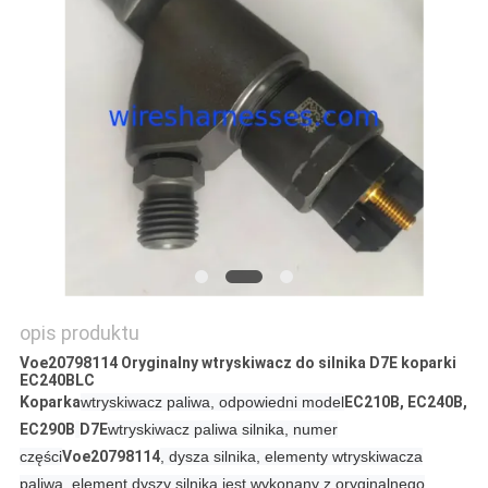
opis produktu
Voe20798114 Oryginalny wtryskiwacz do silnika D7E koparki
EC240BLC
Koparka
wtryskiwacz paliwa, odpowiedni model
EC210B, EC240B,
EC290B
D7E
wtryskiwacz paliwa silnika, numer
części
Voe20798114
, dysza silnika, elementy wtryskiwacza
paliwa, element dyszy silnika jest wykonany z oryginalnego