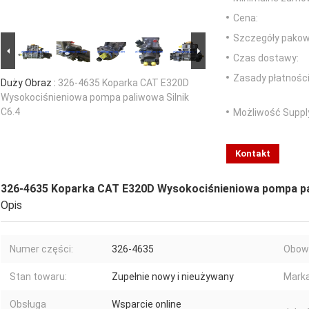
Cena:
Szczegóły pakow
Czas dostawy:
Zasady płatności
Duży Obraz :
326-4635 Koparka CAT E320D
Wysokociśnieniowa pompa paliwowa Silnik
C6.4
Możliwość Suppl
Kontakt
326-4635 Koparka CAT E320D Wysokociśnieniowa pompa pal
Opis
Numer części:
326-4635
Obowi
Stan towaru:
Zupełnie nowy i nieużywany
Marka 
Obsługa
Wsparcie online