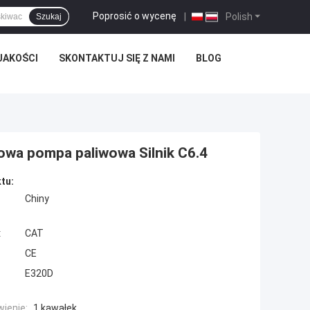
Poprosić o wycenę
|
Polish
Szukaj
JAKOŚCI
SKONTAKTUJ SIĘ Z NAMI
BLOG
wa pompa paliwowa Silnik C6.4
tu:
Chiny
:
CAT
CE
E320D
ienie:
1 kawałek