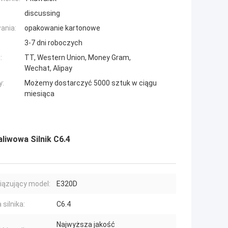
discussing
ania:
opakowanie kartonowe
3-7 dni roboczych
:
TT, Western Union, Money Gram,
Wechat, Alipay
y:
Możemy dostarczyć 5000 sztuk w ciągu
miesiąca
iwowa Silnik C6.4
ązujący model:
E320D
silnika:
C6.4
Najwyższa jakość