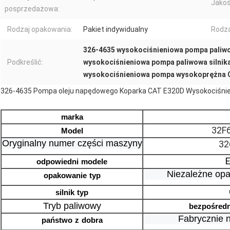
Jakoś
posprzedażowa:
Rodzaj opakowania:
Pakiet indywidualny
Rodza
326-4635 wysokociśnieniowa pompa paliw
Podkreślić:
wysokociśnieniowa pompa paliwowa silnik
wysokociśnieniowa pompa wysokoprężna 
326-4635 Pompa oleju napędowego Koparka CAT E320D Wysokociśni
marka
32F
Model
Oryginalny numer części maszyny
32
odpowiedni
modele
Niezależne op
opakowanie
typ
silnik
typ
Tryb paliwowy
bezpośredn
Fabrycznie 
państwo
z
dobra