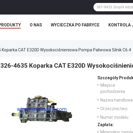
PRODUKTY
O NAS
WYCIECZKA PO FABRYCE
KONTROLA 
 Koparka CAT E320D Wysokociśnieniowa Pompa Paliwowa Silnik C6.4
326-4635 Koparka CAT E320D Wysokociśnienio
Szczegóły Produk
Miejsce
pochodzenia:
Nazwa handlowa
Orzecznictwo:
Numer modelu:
Zapłata:
Minimalne zamów