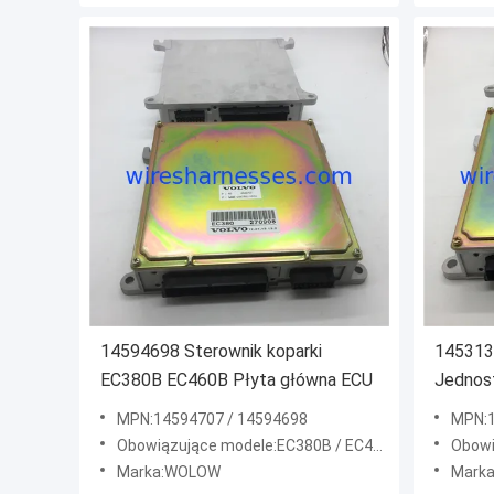
14594698 Sterownik koparki
1453136
EC380B EC460B Płyta główna ECU
Jednost
MPN:14594707 / 14594698
MPN:
Obowiązujące modele:EC380B / EC460B / EC480B
Obowi
Marka:WOLOW
Mark