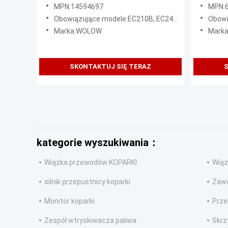
EC210B
ECU
MPN:14594697
MPN:
Obowiązujące modele:EC210B, EC240B, EC140B
Obowiąz
Marka:WOLOW
Mark
SKONTAKTUJ SIĘ TERAZ
S
kategorie wyszukiwania：
Wiązka przewodów KOPARKI
Wiąz
silnik przepustnicy koparki
Zawó
Monitor koparki
Prze
Zespół wtryskiwacza paliwa
Skrz