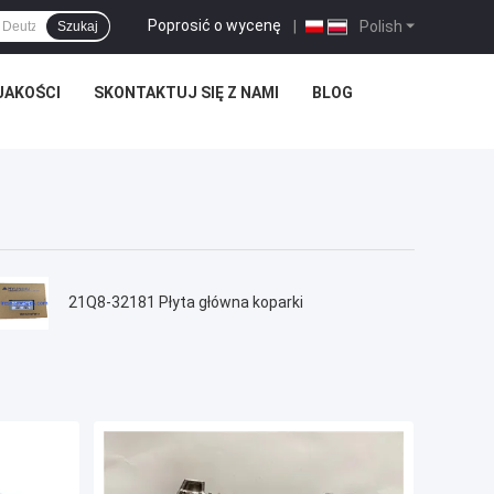
Poprosić o wycenę
|
Polish
Szukaj
JAKOŚCI
SKONTAKTUJ SIĘ Z NAMI
BLOG
21Q8-32181 Płyta główna koparki