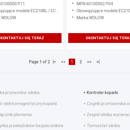
sterująca silnika
60100000 P11
MPN:60100002 P04
ujące modele:EC210BL / EC240BL / EC290BL
Obowiązujące modele:EC210BL / EC240BL
a:WOLOW
Marka:WOLOW
KONTAKTUJ SIĘ TERAZ
SKONTAKTUJ SIĘ TERA
Page 1 of 2
|<
<<
1
2
>>
>|
ka przewodów silnika
Kontroler koparki
r elektromagnetyczny koparki
Czujnik przetwornika ci
łącznik płomienia
Zespół silnika wyciera
ynka przekaźników bezpieczników
Termostat silnika