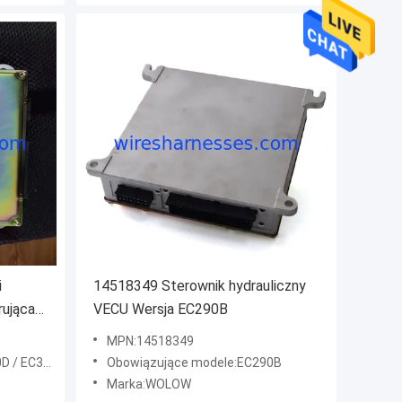
i
14518349 Sterownik hydrauliczny
ująca
VECU Wersja EC290B
MPN:14518349
D / EC380D
Obowiązujące modele:EC290B
Marka:WOLOW