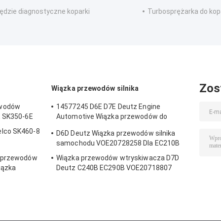
ędzie diagnostyczne koparki
Turbosprężarka do kop
Zos
Wiązka przewodów silnika
ewodów
14577245 D6E D7E Deutz Engine
E SK350-6E
Automotive Wiązka przewodów do
EC210B EC240B
lco SK460-8
D6D Deutz Wiązka przewodów silnika
samochodu VOE20728258 Dla EC210B
i przewodów
Wiązka przewodów wtryskiwacza D7D
iązka
Deutz C240B EC290B VOE20718807