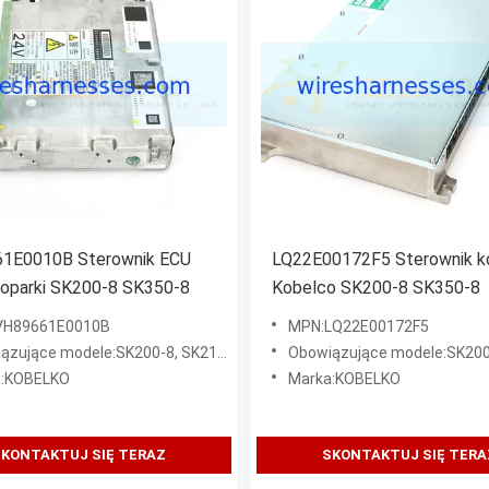
1E0010B Sterownik ECU
LQ22E00172F5 Sterownik ko
 koparki SK200-8 SK350-8
Kobelco SK200-8 SK350-8
VH89661E0010B
MPN:LQ22E00172F5
e modele:SK200-8, SK210-8, SK250-8, SK260-8, SK330-8, SK350-8
Obowiązujące modele:SK200-8, SK210-8, SK250-8, SK260-8,
a:KOBELKO
Marka:KOBELKO
KONTAKTUJ SIĘ TERAZ
SKONTAKTUJ SIĘ TERA