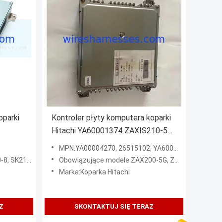
parki
Kontroler płyty komputera koparki
Hitachi YA60001374 ZAXIS210-5G
YA60001380
MPN:YA00004270, 26515102, YA60001374, YA60001380, YA60023948
 SK330-8, SK350-8
Obowiązujące modele:ZAX200-5G, ZAX210-5G, ZAX240-5G, ZAX330-5G, ZAX350-5G, ZAX470-5G
Marka:Koparka Hitachi
Z
SKONTAKTUJ SIĘ TERAZ