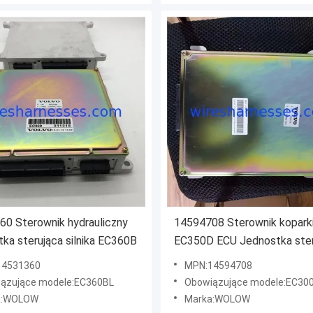
0 Sterownik hydrauliczny
14594708 Sterownik kopark
ka sterująca silnika EC360B
EC350D ECU Jednostka ster
silnika
14531360
MPN:14594708
ązujące modele:EC360BL
Obowiązujące modele:EC300D / EC350
a:WOLOW
Marka:WOLOW