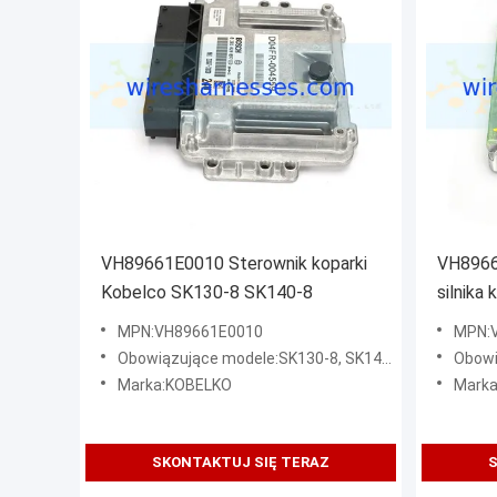
VH89661E0010 Sterownik koparki
VH8966
Kobelco SK130-8 SK140-8
silnika
MPN:VH89661E0010
MPN:
Obowiązujące modele:SK130-8, SK140-8
Obowiązując
Marka:KOBELKO
Mark
SKONTAKTUJ SIĘ TERAZ
S