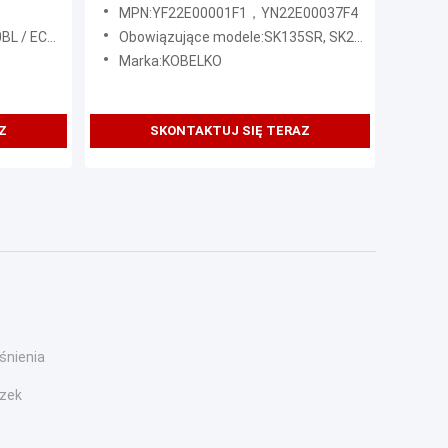
YN22E00037F4 dla SK200-6
MPN:YF22E00001F1，YN22E00037F4
 / EC290BL
Obowiązujące modele:SK135SR, SK235SR, SK130-6, SK200-6, SK230-6
Marka:KOBELKO
Z
SKONTAKTUJ SIĘ TERAZ
śnienia
czek