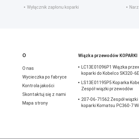
Wyłącznik zapłonu koparki
Narz
O
Wiązka przewodów KOPARKI
LC13E01096P1 Wiązka prz
O nas
koparki do Kobelco SK320-6
Wycieczka po fabryce
LS13E01195P5 Koparka Kobe
Kontrola jakości
Zespół wiązki przewodów
Skontaktuj się z nami
samochodowych
207-06-71562 Zespół wiązk
Mapa strony
koparki Komatsu PC360-7 W
przewodów kabiny