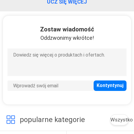
UCZ SIĘ WIĘCEJ
KONTROLA
JAKOŚCI
Zostaw wiadomość
SKONTAKTUJ
Oddzwonimy wkrótce!
SIĘ
Z
NAMI
BLOG
SITEMAP
popularne kategorie
Wszystko
PRIVACY
POLICY