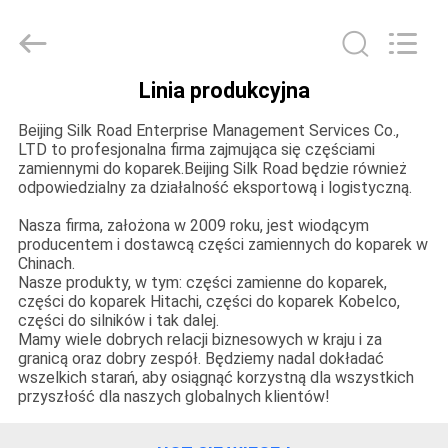
Road
Enterprise
Management
Services
Co.,
Ltd..
Linia produkcyjna
All
DOM
Rights
Reserved.
Beijing Silk Road Enterprise Management Services Co.,
LTD to profesjonalna firma zajmująca się częściami
PRODUKTY
zamiennymi do koparek.Beijing Silk Road będzie również
odpowiedzialny za działalność eksportową i logistyczną.
Nasza firma, założona w 2009 roku, jest wiodącym
O
producentem i dostawcą części zamiennych do koparek w
NAS
Chinach.
Nasze produkty, w tym: części zamienne do koparek,
części do koparek Hitachi, części do koparek Kobelco,
części do silników i tak dalej.
WYCIECZKA
Mamy wiele dobrych relacji biznesowych w kraju i za
granicą oraz dobry zespół. Będziemy nadal dokładać
PO
wszelkich starań, aby osiągnąć korzystną dla wszystkich
FABRYCE
przyszłość dla naszych globalnych klientów!