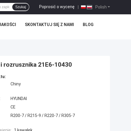
Poprosić o wycenę
|
Polish
Szukaj
JAKOŚCI
SKONTAKTUJ SIĘ Z NAMI
BLOG
i rozrusznika 21E6-10430
tu:
Chiny
:
HYUNDAI
CE
R200-7 / R215-9 / R220-7 / R305-7
ienie:
1 kawałek