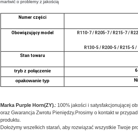
martwić o problemy z jakością
Numer części
Obowiązujący model
R110-7 / R205-7 / R215-7 / R2
R130-5 / R200-5 / R215-5 /
Stan towaru
6
tryb
z
połączenie
N
opakowanie
typ
Marka Purple Horn(ZY).
: 100% jakości i satysfakcjonującej o
oraz Gwarancja Zwrotu Pieniędzy.Prosimy o kontakt w przypad
produktu.
Dołożymy wszelkich starań, aby rozwiązać wszystkie Twoje p