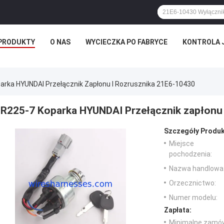
PRODUKTY
O NAS
WYCIECZKA PO FABRYCE
KONTROLA 
arka HYUNDAI Przełącznik Zapłonu I Rozrusznika 21E6-10430
R225-7 Koparka HYUNDAI Przełącznik zapłonu 
Szczegóły Produk
Miejsce
pochodzenia:
Nazwa handlowa
Orzecznictwo:
Numer modelu:
Zapłata:
Minimalne zamów