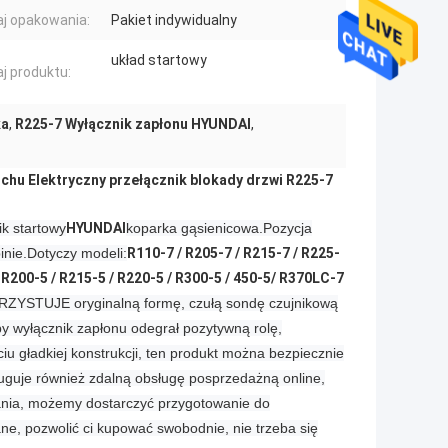
j opakowania:
Pakiet indywidualny
układ startowy
j produktu:
ka
,
R225-7 Wyłącznik zapłonu HYUNDAI
,
hu Elektryczny przełącznik blokady drzwi R225-7
ik startowy
HYUNDAI
koparka gąsienicowa.
Pozycja
nie.
Dotyczy modeli:
R110-7 / R205-7 / R215-7 / R225-
 R200-5 / R215-5 / R220-5 / R300-5 / 450-5
/ R370LC-7
RZYSTUJE oryginalną formę, czułą sondę czujnikową
by wyłącznik zapłonu odegrał pozytywną rolę,
u gładkiej konstrukcji, ten produkt można bezpiecznie
uguje również zdalną obsługę posprzedażną online,
ania, możemy dostarczyć przygotowanie do
ne, pozwolić ci kupować swobodnie, nie trzeba się