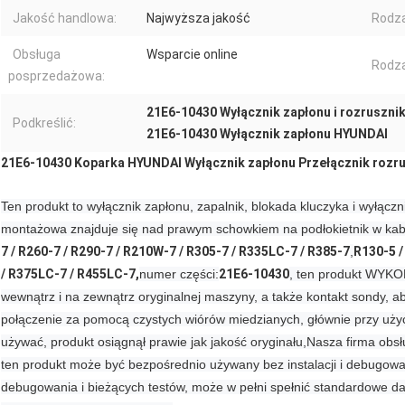
Jakość handlowa:
Najwyższa jakość
Rodza
Obsługa
Wsparcie online
Rodza
posprzedażowa:
21E6-10430 Wyłącznik zapłonu i rozruszni
Podkreślić:
21E6-10430 Wyłącznik zapłonu HYUNDAI
21E6-10430 Koparka HYUNDAI Wyłącznik zapłonu Przełącznik rozruc
Ten produkt to wyłącznik zapłonu, zapalnik, blokada kluczyka i wyłączn
montażowa znajduje się nad prawym schowkiem na podłokietnik w kabi
7 / R260-7 / R290-7 / R210W-7 / R305-7 / R335LC-7 / R385-7
,
R130-5 /
/ R375LC-7 / R455LC-7,
numer części:
21E6-10430
, ten produkt WYKO
wewnątrz i na zewnątrz oryginalnej maszyny, a także kontakt sondy, a
połączenie za pomocą czystych wiórów miedzianych, głównie przy użyci
używać, produkt osiągnął prawie jak jakość oryginału,
Nasza firma obsł
ten produkt może być bezpośrednio używany bez instalacji i debugow
debugowania i bieżących testów, może w pełni spełnić standardowe da