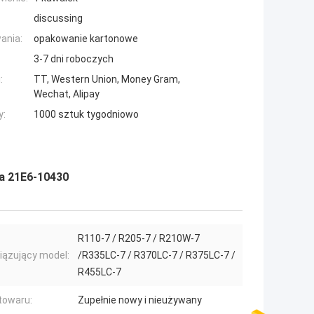
discussing
ania:
opakowanie kartonowe
3-7 dni roboczych
:
TT, Western Union, Money Gram,
Wechat, Alipay
y:
1000 sztuk tygodniowo
ka 21E6-10430
R110-7 / R205-7 / R210W-7
ązujący model:
/R335LC-7 / R370LC-7 / R375LC-7 /
R455LC-7
towaru:
Zupełnie nowy i nieużywany