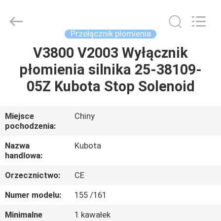
Road
Enterprise
Management
Services
Co.,
Przełącznik płomienia
Ltd..
All
V3800 V2003 Wyłącznik
DOM
Rights
Reserved.
płomienia silnika 25-38109-
PRODUKTY
05Z Kubota Stop Solenoid
O
Miejsce
Chiny
pochodzenia:
NAS
Nazwa
Kubota
handlowa:
WYCIECZKA
Orzecznictwo:
CE
PO
FABRYCE
Numer modelu:
155 /161
Minimalne
1 kawałek