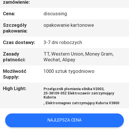
zamówienie:
KONTROLA
JAKOŚCI
Cena:
discussing
Szczegóły
opakowanie kartonowe
SKONTAKTUJ
pakowania:
SIĘ
Czas dostawy:
3-7 dni roboczych
Z
Zasady
TT, Western Union, Money Gram,
płatności:
Wechat, Alipay
NAMI
Możliwość
1000 sztuk tygodniowo
Supply:
BLOG
High Light:
,
Przełącznik płomienia silnika V2003
25-38109-05Z Elektrozawór zatrzymujący
SITEMAP
Kubota
,
Elektromagnes zatrzymujący Kubota V3800
PRIVACY
NAJLEPSZA CENA
POLICY