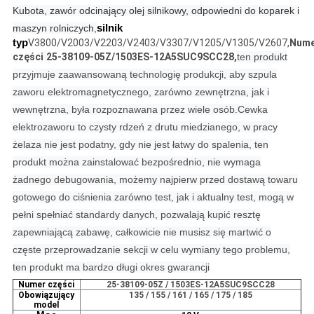
Kubota, zawór odcinający olej silnikowy, odpowiedni do koparek i
silnik
maszyn rolniczych
,
typ
V3800/V2003/V2203/V2403/V3307/V1205/V1305/V2607,
Num
części
25-38109-05Z/1503ES-12A5SUC9SCC28,
ten produkt
przyjmuje zaawansowaną technologię produkcji, aby szpula
zaworu elektromagnetycznego, zarówno zewnętrzna, jak i
wewnętrzna, była rozpoznawana przez wiele osób.
Cewka
elektrozaworu to czysty rdzeń z drutu miedzianego, w pracy
żelaza nie jest podatny, gdy nie jest łatwy do spalenia, ten
produkt można zainstalować bezpośrednio, nie wymaga
żadnego debugowania, możemy najpierw przed dostawą towaru
gotowego do ciśnienia zarówno test, jak i aktualny test, mogą w
pełni spełniać standardy danych, pozwalają kupić resztę
zapewniającą zabawę, całkowicie nie musisz się martwić o
częste przeprowadzanie sekcji w celu wymiany tego problemu,
ten produkt ma bardzo długi okres gwarancji
Numer części
25-38109-05Z / 1503ES-12A5SUC9SCC28
Obowiązujący
135 / 155 / 161 / 165 / 175 / 185
model