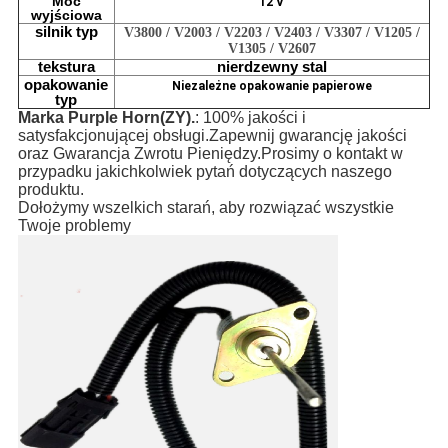
Moc
12 V
wyjściowa
silnik
typ
V3800 / V2003 / V2203 / V2403 / V3307 / V1205 /
V1305 / V2607
tekstura
nierdzewny
stal
opakowanie
Niezależne opakowanie papierowe
typ
Marka Purple Horn(ZY).
: 100% jakości i
satysfakcjonującej obsługi.Zapewnij gwarancję jakości
oraz Gwarancja Zwrotu Pieniędzy.Prosimy o kontakt w
przypadku jakichkolwiek pytań dotyczących naszego
produktu.
Dołożymy wszelkich starań, aby rozwiązać wszystkie
Twoje problemy