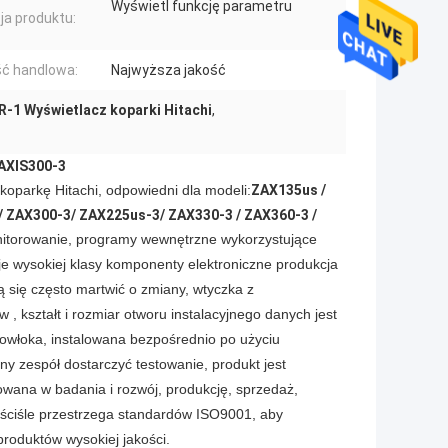
Wyświetl funkcję parametru
ja produktu:
ć handlowa:
Najwyższa jakość
-1 Wyświetlacz koparki Hitachi
,
ZAXIS300-3
koparkę Hitachi, odpowiedni dla modeli:
ZAX135us /
 / ZAX300-3
/ ZAX225us-3
/ ZAX330-3 / ZAX360-3 /
nitorowanie, programy wewnętrzne wykorzystujące
je wysokiej klasy komponenty elektroniczne produkcja
 się często martwić o zmiany, wtyczka z
 kształt i rozmiar otworu instalacyjnego danych jest
owłoka, instalowana bezpośrednio po użyciu
ny zespół dostarczyć testowanie, produkt jest
owana w badania i rozwój, produkcję, sprzedaż,
i ściśle przestrzega standardów ISO9001, aby
roduktów wysokiej jakości.