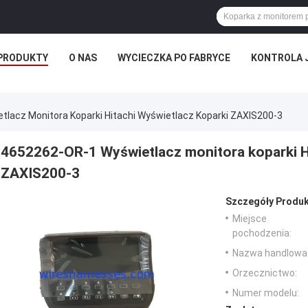
PRODUKTY
O NAS
WYCIECZKA PO FABRYCE
KONTROLA 
lacz Monitora Koparki Hitachi Wyświetlacz Koparki ZAXIS200-3
4652262-OR-1 Wyświetlacz monitora koparki H
ZAXIS200-3
Szczegóły Produk
Miejsce
pochodzenia:
Nazwa handlowa
Orzecznictwo:
Numer modelu: