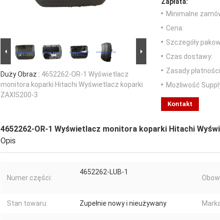
Zapłata:
Minimalne zamów
Cena:
Szczegóły pakow
Czas dostawy:
Zasady płatności
Duży Obraz :
4652262-OR-1 Wyświetlacz
monitora koparki Hitachi Wyświetlacz koparki
Możliwość Suppl
ZAXIS200-3
Kontakt
4652262-OR-1 Wyświetlacz monitora koparki Hitachi Wyświ
Opis
4652262-LUB-1
Numer części:
Obowi
Stan towaru:
Zupełnie nowy i nieużywany
Marka