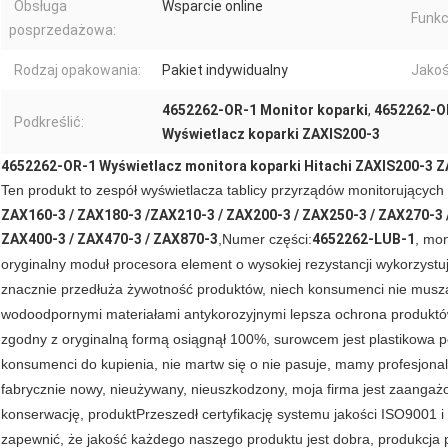
Obsługa
Wsparcie online
Funkc
posprzedażowa:
Rodzaj opakowania:
Pakiet indywidualny
Jakoś
4652262-OR-1 Monitor koparki
,
4652262-OR
Podkreślić:
Wyświetlacz koparki ZAXIS200-3
4652262-OR-1 Wyświetlacz monitora koparki Hitachi ZAXIS200-3 
Ten produkt to zespół wyświetlacza tablicy przyrządów monitorujących 
ZAX160-3 / ZAX180-3 /
ZAX210-3 / ZAX200-3 / ZAX250-3 / ZAX270-3
ZAX400-3 / ZAX470-3 / ZAX870-3
,
Numer części:
4652262-LUB-1
, mo
oryginalny moduł procesora element o wysokiej rezystancji wykorzystu
znacznie przedłuża żywotność produktów, niech konsumenci nie muszą
wodoodpornymi materiałami antykorozyjnymi lepsza ochrona produktów ,
zgodny z oryginalną formą osiągnął 100%, surowcem jest plastikowa p
konsumenci do kupienia, nie martw się o nie pasuje, mamy profesjonal
fabrycznie nowy, nieużywany, nieuszkodzony, moja firma jest zaangaż
konserwację, produkt
Przeszedł certyfikację systemu jakości ISO9001 
zapewnić, że jakość każdego naszego produktu jest dobra, produkcja p