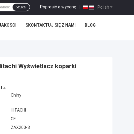
Poprosić o wycenę
|
Polish
Szukaj
JAKOŚCI
SKONTAKTUJ SIĘ Z NAMI
BLOG
itachi Wyświetlacz koparki
tu:
Chiny
:
HITACHI
CE
ZAX200-3