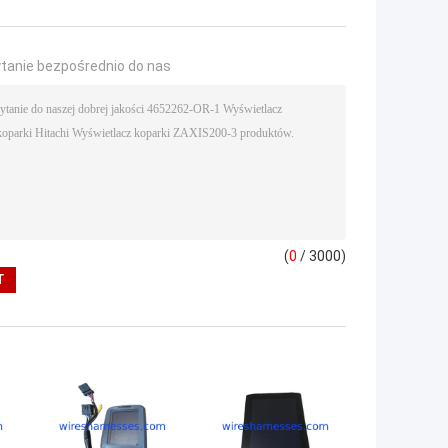
ytanie bezpośrednio do nas
(
0
/ 3000)