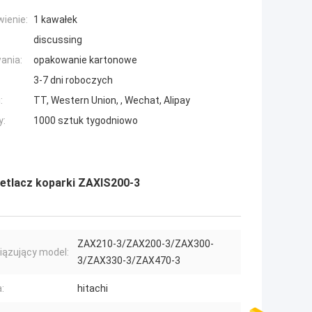
ienie:
1 kawałek
discussing
ania:
opakowanie kartonowe
3-7 dni roboczych
:
TT, Western Union, , Wechat, Alipay
y:
1000 sztuk tygodniowo
etlacz koparki ZAXIS200-3
ZAX210-3/ZAX200-3/ZAX300-
ązujący model:
3/ZAX330-3/ZAX470-3
:
hitachi