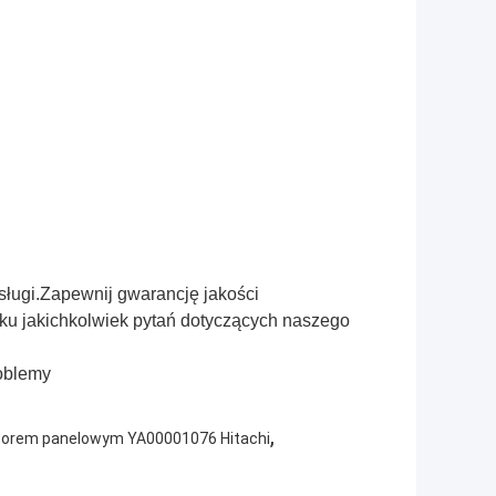
bsługi.Zapewnij gwarancję jakości
ku jakichkolwiek pytań dotyczących naszego
roblemy
,
torem panelowym YA00001076 Hitachi