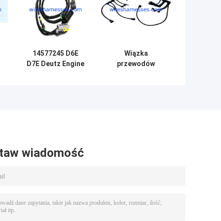
14577245 D6E
Wiązka
D7E Deutz Engine
przewodów
Automotive
wtryskiwacza
Wiązka
D7D Deutz C240B
8
przewodów do
EC290B
EC210B EC240B
VOE20718807
taw wiadomość