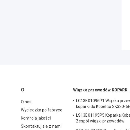
O
Wiązka przewodów KOPARKI
LC13E01096P1 Wiązka prz
O nas
koparki do Kobelco SK320-6
Wycieczka po fabryce
LS13E01195P5 Koparka Kobe
Kontrola jakości
Zespół wiązki przewodów
Skontaktuj się z nami
samochodowych