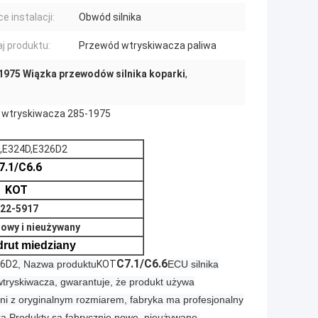
e instalacji:
Obwód silnika
j produktu:
Przewód wtryskiwacza paliwa
1975 Wiązka przewodów silnika koparki
,
 wtryskiwacza 285-1975
,E324D,E326D2
7.1/C6.6
KOT
22-5917
nowy i nieużywany
drut miedziany
C7.1/C6.6
26D2
, Nazwa produktu
KOT
ECU silnika
ryskiwacza, gwarantuje, że produkt używa
dni z oryginalnym rozmiarem, fabryka ma profesjonalny
ą,
Produkty są fabrycznie nowe, nieużywane,