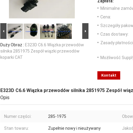
Zapłata:
Minimalne zamów
Cena:
Szczegóły pakow
Czas dostawy:
Zasady płatności
Duży Obraz :
E323D C6.6 Wiązka przewodów
silnika 2851975 Zespół wiązki przewodów
koparki CAT
Możliwość Suppl
Kontakt
E323D C6.6 Wiązka przewodów silnika 2851975 Zespół wią
Opis
Numer części:
285-1975
Obowi
Stan towaru:
Zupełnie nowy i nieużywany
Jakoś