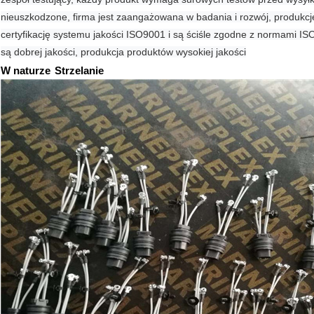
nieuszkodzone, firma jest zaangażowana w badania i rozwój, produkcj
certyfikację systemu jakości ISO9001 i są ściśle zgodne z normami I
są dobrej jakości, produkcja produktów wysokiej jakości
W naturze
Strzelanie