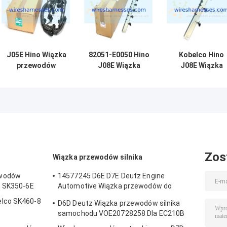
J05E Hino Wiązka
82051-E0050 Hino
Kobelco Hino
przewodów
J08E Wiązka
J08E Wiązka
silnika
przewodów
przewodów
VH82121E0G40
silnika SK350-8
wtryskiwacza
Przewód
silnika SK200-
wtryskiwacza
82051-E0011
paliwa SK200-8
Zos
Wiązka przewodów silnika
ewodów
14577245 D6E D7E Deutz Engine
E SK350-6E
Automotive Wiązka przewodów do
EC210B EC240B
lco SK460-8
D6D Deutz Wiązka przewodów silnika
samochodu VOE20728258 Dla EC210B