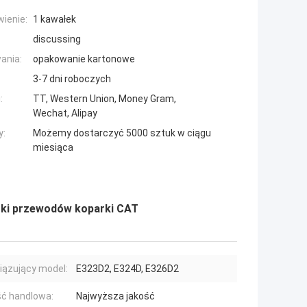
ienie:
1 kawałek
discussing
ania:
opakowanie kartonowe
3-7 dni roboczych
:
TT, Western Union, Money Gram,
Wechat, Alipay
y:
Możemy dostarczyć 5000 sztuk w ciągu
miesiąca
zki przewodów koparki CAT
ązujący model:
E323D2, E324D, E326D2
ć handlowa:
Najwyższa jakość