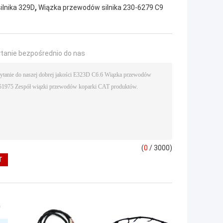
,
lnika 329D
Wiązka przewodów silnika 230-6279 C9
ytanie bezpośrednio do nas
(
0
/ 3000)