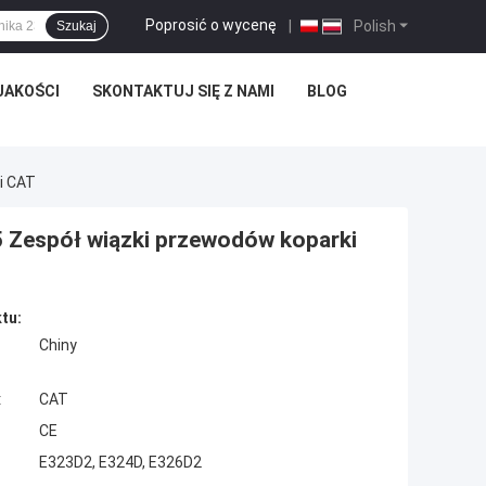
Poprosić o wycenę
|
Polish
Szukaj
JAKOŚCI
SKONTAKTUJ SIĘ Z NAMI
BLOG
i CAT
 Zespół wiązki przewodów koparki
tu:
Chiny
:
CAT
CE
E323D2, E324D, E326D2