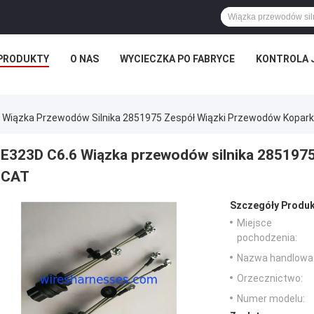
PRODUKTY
O NAS
WYCIECZKA PO FABRYCE
KONTROLA 
 Wiązka Przewodów Silnika 2851975 Zespół Wiązki Przewodów Kopark
E323D C6.6 Wiązka przewodów silnika 2851975
CAT
Szczegóły Produk
Miejsce
pochodzenia:
Nazwa handlowa
Orzecznictwo:
Numer modelu: