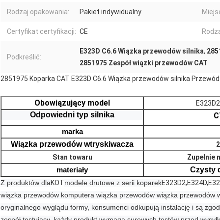
Rodzaj opakowania:
Pakiet indywidualny
Miejsc
Certyfikat certyfikacji:
CE
Rodza
E323D C6.6 Wiązka przewodów silnika
,
285
Podkreślić:
2851975 Zespół wiązki przewodów CAT
2851975 Koparka CAT E323D C6.6 Wiązka przewodów silnika Przewód
Obowiązujący model
E323D2
Odpowiedni typ silnika
C
marka
Wiązka przewodów wtryskiwacza
2
Stan towaru
Zupełnie 
materiały
Czysty 
Z produktów dla
KOT
modele drutowe z serii koparek
E323D2,E324D,E3
wiązka przewodów komputera wiązka przewodów wiązka przewodów wt
oryginalnego wyglądu formy, konsumenci odkupują instalację i są zgo
zespół testujący, każdy produkt wymaga surowych testów przed wysyłk