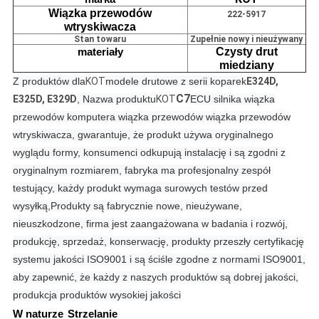
Wiązka przewodów
222-5917
wtryskiwacza
Stan towaru
Zupełnie nowy i nieużywany
materiały
Czysty drut
miedziany
Z produktów dla
KOT
modele drutowe z serii koparek
E324D,
C7
E325D, E329D
, Nazwa produktu
KOT
ECU silnika wiązka
przewodów komputera wiązka przewodów wiązka przewodów
wtryskiwacza, gwarantuje, że produkt używa oryginalnego
wyglądu formy, konsumenci odkupują instalację i są zgodni z
oryginalnym rozmiarem, fabryka ma profesjonalny zespół
testujący, każdy produkt wymaga surowych testów przed
wysyłką,
Produkty są fabrycznie nowe, nieużywane,
nieuszkodzone, firma jest zaangażowana w badania i rozwój,
produkcję, sprzedaż, konserwację, produkty przeszły certyfikację
systemu jakości ISO9001 i są ściśle zgodne z normami ISO9001,
aby zapewnić, że każdy z naszych produktów są dobrej jakości,
produkcja produktów wysokiej jakości
W naturze
Strzelanie