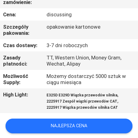
zamówienie:
KONTROLA
JAKOŚCI
Cena:
discussing
Szczegóły
opakowanie kartonowe
SKONTAKTUJ
pakowania:
SIĘ
Czas dostawy:
3-7 dni roboczych
Z
Zasady
TT, Western Union, Money Gram,
płatności:
Wechat, Alipay
NAMI
Możliwość
Możemy dostarczyć 5000 sztuk w
Supply:
ciągu miesiąca
BLOG
High Light:
,
E325D E329D Wiązka przewodów silnika
,
2225917 Zespół wiązki przewodów CAT
SITEMAP
2225917 Wiązka przewodów silnika CAT
PRIVACY
NAJLEPSZA CENA
POLICY