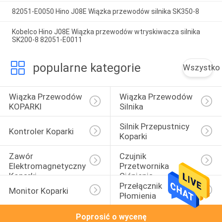
82051-E0050 Hino J08E Wiązka przewodów silnika SK350-8
Kobelco Hino J08E Wiązka przewodów wtryskiwacza silnika
SK200-8 82051-E0011
popularne kategorie
Wszystko
Wiązka Przewodów 
Wiązka Przewodów 
KOPARKI
Silnika
Silnik Przepustnicy 
Kontroler Koparki
Koparki
Zawór 
Czujnik 
Elektromagnetyczny 
Przetwornika 
Koparki
Ciśnienia
Przełącznik 
Monitor Koparki
Płomienia
Poprosić o wycenę