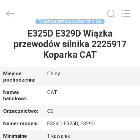
Road
Enterprise
Management
Services
Co.,
Wiązka przewodów silnika
Ltd..
All
E325D E329D Wiązka
DOM
Rights
Reserved.
przewodów silnika 2225917
PRODUKTY
Koparka CAT
O
Miejsce
Chiny
pochodzenia:
NAS
Nazwa
CAT
handlowa:
WYCIECZKA
Orzecznictwo:
CE
PO
FABRYCE
Numer modelu:
E324D, E325D, E329D
Minimalne
1 kawałek