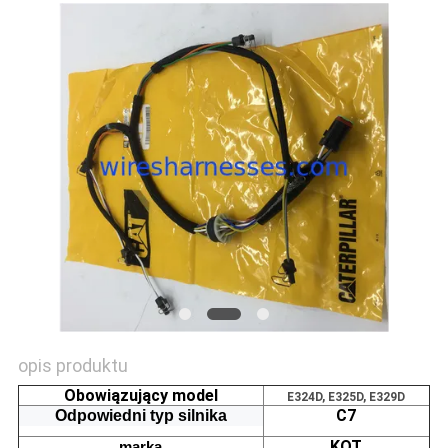
opis produktu
Obowiązujący model
E324D, E325D, E329D
C7
Odpowiedni typ silnika
KOT
marka