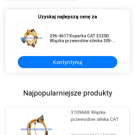
Uzyskaj najlepszą cenę za
296-4617 Koparka CAT E320D
Wiązka przewodów silnika 305-
4893 Przewód wtryskiwacza
paliwa
Kontyntynuj
Najpopularniejsze produkty
3109688 Wiązka
przewodów silnika CAT
discussing MOQ:1 kawałek