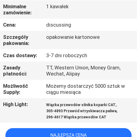
KONTROLA
Minimalne
1 kawałek
zamówienie:
JAKOŚCI
Cena:
discussing
SKONTAKTUJ
Szczegóły
opakowanie kartonowe
SIĘ
pakowania:
Z
Czas dostawy:
3-7 dni roboczych
NAMI
Zasady
TT, Western Union, Money Gram,
płatności:
Wechat, Alipay
BLOG
Możliwość
Możemy dostarczyć 5000 sztuk w
Supply:
ciągu miesiąca
SITEMAP
High Light:
,
Wiązka przewodów silnika koparki CAT
,
305-4893 Przewód wtryskiwacza paliwa
296-4617 Wiązka przewodów CAT
PRIVACY
POLICY
NAJLEPSZA CENA