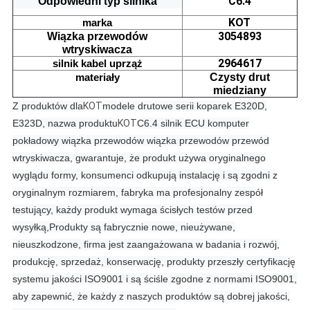
C6.4
Odpowiedni typ silnika
KOT
marka
3054893
Wiązka przewodów
wtryskiwacza
2964617
silnik
kabel
uprząż
materiały
Czysty drut
miedziany
Z produktów dla
KOT
modele drutowe serii koparek E320D,
E323D, nazwa produktu
KOT
C6.4 silnik ECU komputer
pokładowy wiązka przewodów wiązka przewodów przewód
wtryskiwacza, gwarantuje, że produkt używa oryginalnego
wyglądu formy, konsumenci odkupują instalację i są zgodni z
oryginalnym rozmiarem, fabryka ma profesjonalny zespół
testujący, każdy produkt wymaga ścisłych testów przed
wysyłką,
Produkty są fabrycznie nowe, nieużywane,
nieuszkodzone, firma jest zaangażowana w badania i rozwój,
produkcję, sprzedaż, konserwację, produkty przeszły certyfikację
systemu jakości ISO9001 i są ściśle zgodne z normami ISO9001,
aby zapewnić, że każdy z naszych produktów są dobrej jakości,