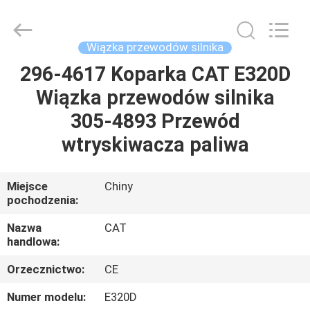
Road
Enterprise
Management
Services
Co.,
Wiązka przewodów silnika
Ltd..
All
296-4617 Koparka CAT E320D
DOM
Rights
Reserved.
Wiązka przewodów silnika
PRODUKTY
305-4893 Przewód
wtryskiwacza paliwa
O
NAS
Miejsce
Chiny
pochodzenia:
WYCIECZKA
Nazwa
CAT
handlowa:
PO
Orzecznictwo:
CE
FABRYCE
Numer modelu:
E320D