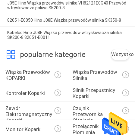
J05E Hino Wiązka przewodów silnika VH82121E0G40 Przewód
wtryskiwacza paliwa SK200-8
82051-E0050 Hino J08E Wiązka przewodów silnika SK350-8
Kobelco Hino J08E Wiązka przewodów wtryskiwacza silnika
SK200-8 82051-E0011
popularne kategorie
Wszystko
Wiązka Przewodów 
Wiązka Przewodów 
KOPARKI
Silnika
Silnik Przepustnicy 
Kontroler Koparki
Koparki
Zawór 
Czujnik 
Elektromagnetyczny 
Przetwornika 
Koparki
Ciśnienia
Przełącznik 
Monitor Koparki
Płomienia