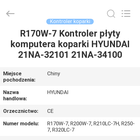
Road
Enterprise
Management
Services
Co.,
Kontroler koparki
Ltd..
All
R170W-7 Kontroler płyty
DOM
Rights
Reserved.
komputera koparki HYUNDAI
PRODUKTY
21NA-32101 21NA-34100
O
Miejsce
Chiny
pochodzenia:
NAS
Nazwa
HYUNDAI
handlowa:
WYCIECZKA
Orzecznictwo:
CE
PO
FABRYCE
Numer modelu:
R170W-7, R200W-7, R210LC-7H, R250-
7, R320LC-7