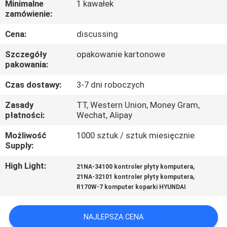
Minimalne
1 kawałek
KONTROLA
zamówienie:
JAKOŚCI
Cena:
discussing
SKONTAKTUJ
Szczegóły
opakowanie kartonowe
pakowania:
SIĘ
Czas dostawy:
3-7 dni roboczych
Z
Zasady
TT, Western Union, Money Gram,
NAMI
płatności:
Wechat, Alipay
Możliwość
1000 sztuk / sztuk miesięcznie
BLOG
Supply:
High Light:
,
21NA-34100 kontroler płyty komputera
SITEMAP
,
21NA-32101 kontroler płyty komputera
R170W-7 komputer koparki HYUNDAI
PRIVACY
NAJLEPSZA CENA
POLICY