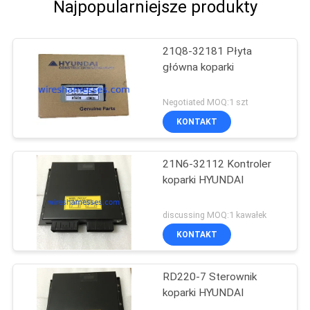
Najpopularniejsze produkty
21Q8-32181 Płyta
główna koparki
Negotiated MOQ:1 szt
KONTAKT
21N6-32112 Kontroler
koparki HYUNDAI
discussing MOQ:1 kawałek
KONTAKT
RD220-7 Sterownik
koparki HYUNDAI