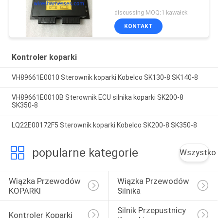
discussing MOQ:1 kawałek
KONTAKT
Kontroler koparki
VH89661E0010 Sterownik koparki Kobelco SK130-8 SK140-8
VH89661E0010B Sterownik ECU silnika koparki SK200-8
SK350-8
LQ22E00172F5 Sterownik koparki Kobelco SK200-8 SK350-8
popularne kategorie
Wszystko
Wiązka Przewodów 
Wiązka Przewodów 
KOPARKI
Silnika
Silnik Przepustnicy 
Kontroler Koparki