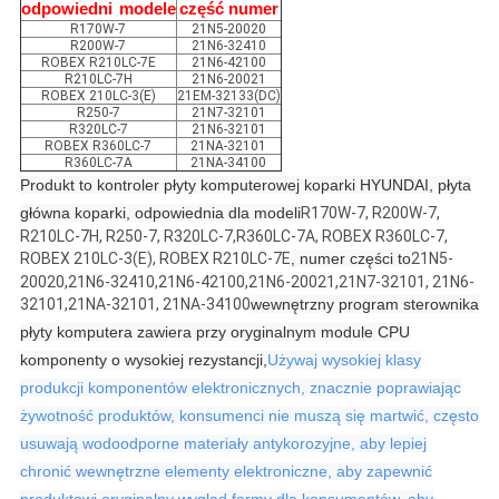
odpowiedni
modele
część
numer
R170W-7
21N5-20020
R200W-7
21N6-32410
ROBEX R210LC-7E
21N6-42100
R210LC-7H
21N6-20021
ROBEX 210LC-3(E)
21EM-32133(DC)
R250-7
21N7-32101
R320LC-7
21N6-32101
ROBEX R360LC-7
21NA-32101
R360LC-7A
21NA-34100
Produkt to kontroler płyty komputerowej koparki HYUNDAI, płyta
główna koparki, odpowiednia dla modeli
R170W-7, R200W-7,
R210LC-7H, R250-7, R320LC-7,
R360LC-7A, ROBEX R360LC-7,
ROBEX 210LC-3(E), ROBEX R210LC-7E
, numer części to
21N5-
20020,21N6-32410,21N6-42100,21N6-20021,21N7-32101, 21N6-
32101,21NA-32101, 21NA-34100
wewnętrzny program sterownika
płyty komputera zawiera przy oryginalnym module CPU
komponenty o wysokiej rezystancji,
Używaj wysokiej klasy
produkcji komponentów elektronicznych, znacznie poprawiając
żywotność produktów, konsumenci nie muszą się martwić, często
usuwają wodoodporne materiały antykorozyjne, aby lepiej
chronić wewnętrzne elementy elektroniczne, aby zapewnić